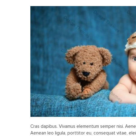
Cras dapibus. Vivamus elementum semper nisi. Aenea
Aenean leo ligula, porttitor eu, consequat vitae, ele