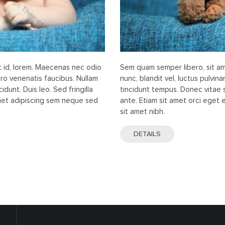
it id, lorem. Maecenas nec odio
Sem quam semper libero, sit a
ero venenatis faucibus. Nullam
nunc, blandit vel, luctus pulvin
idunt. Duis leo. Sed fringilla
tincidunt tempus. Donec vitae s
amet adipiscing sem neque sed
ante. Etiam sit amet orci eget e
sit amet nibh.
DETAILS