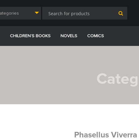
Categories
CHILDREN’S BOOKS
NOVELS
COMICS
Categ
Phasellus Viverra