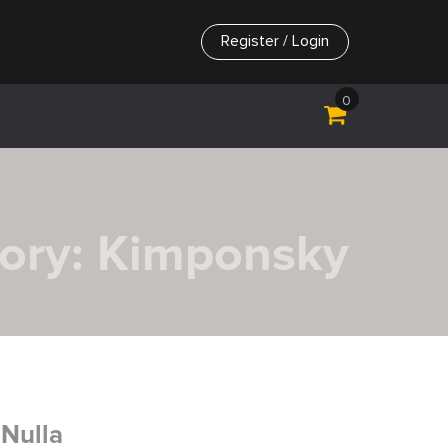
Register / Login
0
ory:
Kimponsky
 Nulla