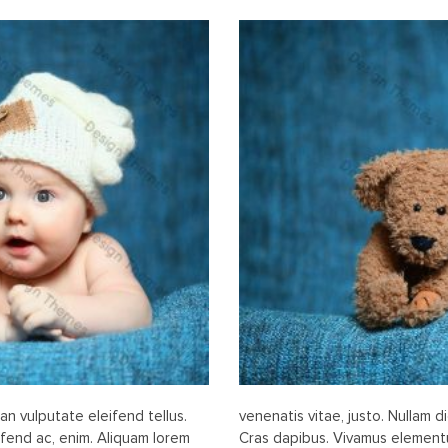
n vulputate eleifend tellus.
venenatis vitae, justo. Nullam d
ifend ac, enim. Aliquam lorem
Cras dapibus. Vivamus elementu